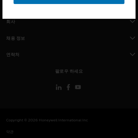
toggle view
MYAUTOMATION サポート
toggle view
회사
toggle view
채용 정보
toggle view
연락처
toggle view
팔로우 하세요
Copyright © 2026 Honeywell International Inc
약관