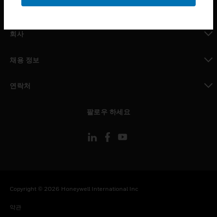
toggle view
MYAUTOMATION サポート
toggle view
회사
toggle view
채용 정보
toggle view
연락처
toggle view
팔로우 하세요
Copyright © 2026 Honeywell International Inc
약관