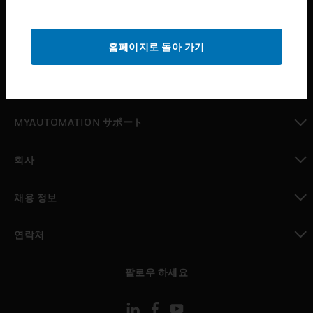
산업 분야
toggle view
홈페이지로 돌아 가기
지원
toggle view
구매처
toggle view
MYAUTOMATION サポート
toggle view
회사
toggle view
채용 정보
toggle view
연락처
toggle view
팔로우 하세요