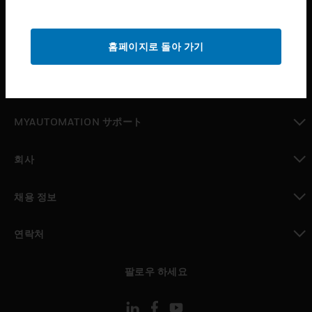
산업 분야
toggle view
홈페이지로 돌아 가기
지원
toggle view
구매처
toggle view
MYAUTOMATION サポート
toggle view
회사
toggle view
채용 정보
toggle view
연락처
toggle view
팔로우 하세요