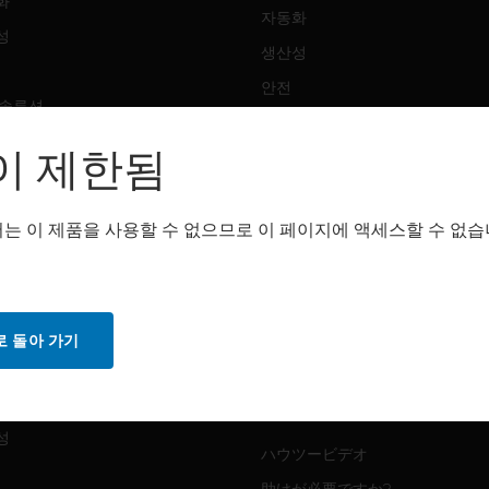
화
자동화
성
생산성
안전
 솔루션
감지 솔루션
이 제한됨
트웨어
구매처
화
는 이 제품을 사용할 수 없으므로 이 페이지에 액세스할 수 없습
자동화
성
생산성
안전
 돌아 가기
감지 솔루션
스
화
MYAUTOMATION サポート
성
ハウツービデオ
助けが必要ですか?