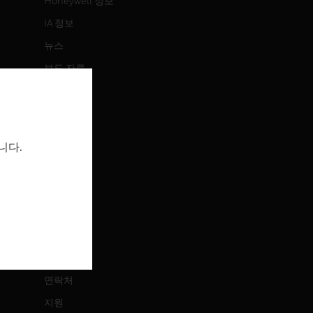
Honeywell 정보
IA 정보
뉴스
보도 자료
투자 정보
이벤트
니다.
채용 정보
채용 정보
직무 검색
연락처
연락처
지원