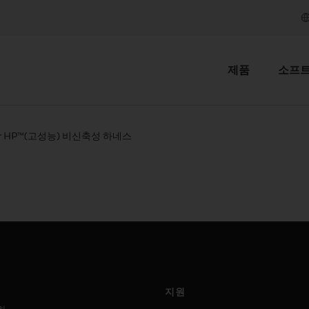
제품
소프
ler HP™(고성능) 비신축성 하네스
지원