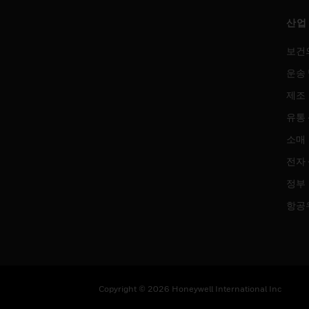
산업
보건
운송 
제조
유통
소매
전자
정부
항공
Copyright © 2026 Honeywell International Inc