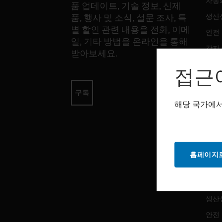
자동
품 업데이트, 기술 정보, 신제
생산
품, 행사 및 소식, 설문 조사, 특
별 할인 관련 내용을 전화, 이메
안전
일, 기타 방법을 온라인을 통해
감지
받아보세요.
접근
소프
구독
자동
해당 국가에서
생산
안전
홈페이지로
서비
자동
생산
안전