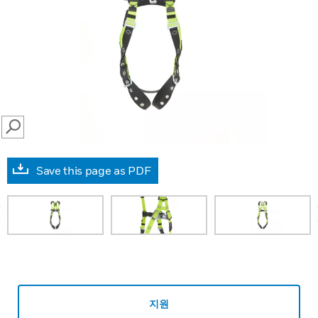
SEARCH
Save this page as PDF
prev
지원