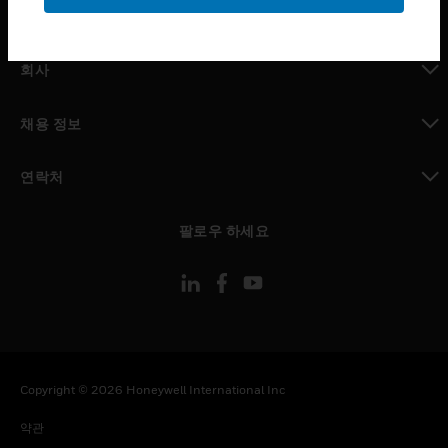
toggle view
MYAUTOMATION サポート
toggle view
회사
toggle view
채용 정보
toggle view
연락처
toggle view
팔로우 하세요
Copyright © 2026 Honeywell International Inc
약관