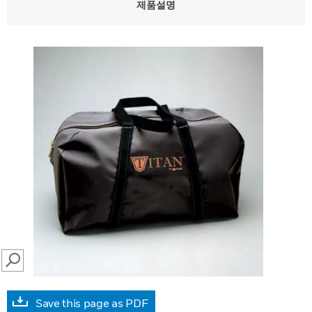
제품설명
SEARCH
Save this page as PDF