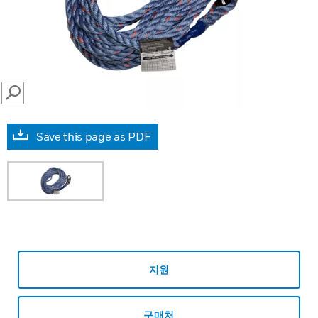
SEARCH
Save this page as PDF
지원
구매처