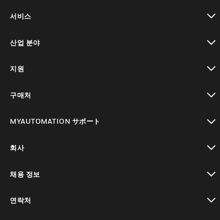
toggle view
서비스
toggle view
산업 분야
toggle view
지원
toggle view
구매처
toggle view
MYAUTOMATION サポート
toggle view
회사
toggle view
채용 정보
toggle view
연락처
toggle view