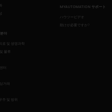
화
MYAUTOMATION サポート
성
ハウツービデオ
助けが必要ですか?
 분야
의료 및 생명과학
및 물류
 센터
 상거래
우주 및 방위