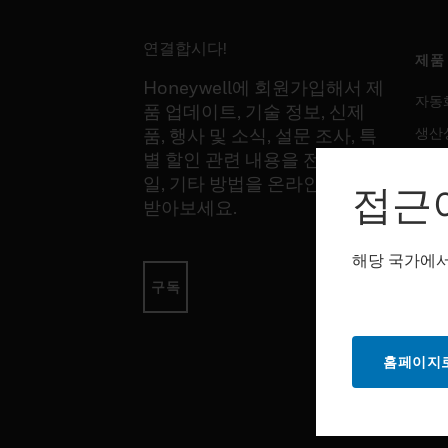
연결합시다!
제품
Honeywell에 회원가입해서 제
자동
품 업데이트, 기술 정보, 신제
생산
품, 행사 및 소식, 설문 조사, 특
별 할인 관련 내용을 전화, 이메
안전
일, 기타 방법을 온라인을 통해
접근
감지
받아보세요.
해당 국가에서
소프
구독
자동
생산
홈페이지로
안전
서비