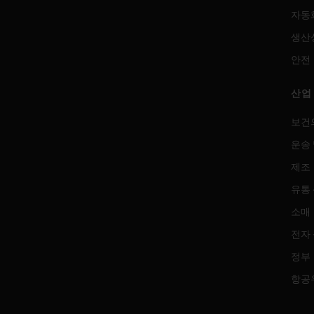
자동
생산
안전
산업
보건
운송 
제조
유통
소매
전자
정부
항공