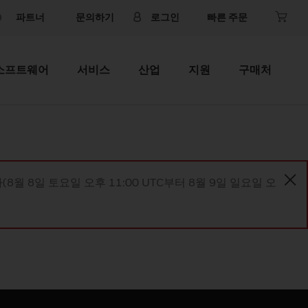
파트너
문의하기
로그인
빠른 주문
소프트웨어
서비스
산업
지원
구매처
8월 8일 토요일 오후 11:00 UTC부터 8월 9일 일요일 오