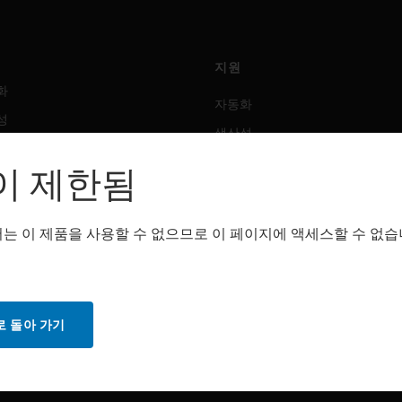
지원
화
자동화
성
생산성
안전
이 제한됨
 솔루션
감지 솔루션
는 이 제품을 사용할 수 없으므로 이 페이지에 액세스할 수 없습
트웨어
구매처
화
자동화
성
생산성
 돌아 가기
안전
감지 솔루션
스