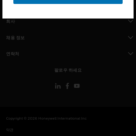
toggle view
MYAUTOMATION サポート
toggle view
회사
toggle view
채용 정보
toggle view
연락처
toggle view
팔로우 하세요
Copyright © 2026 Honeywell International Inc
약관