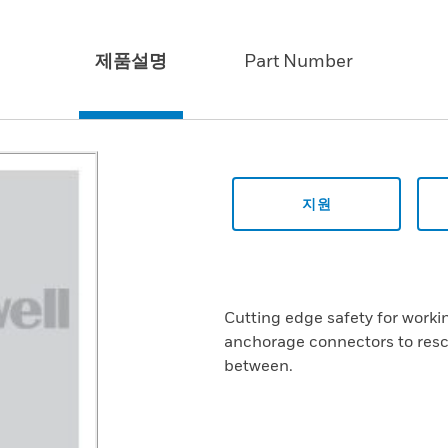
제품설명
Part Number
지원
Cutting edge safety for worki
anchorage connectors to resc
between.