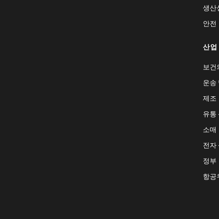
생산
안전
산업
보건
운송 
제조
유통
소매
전자
정부
항공