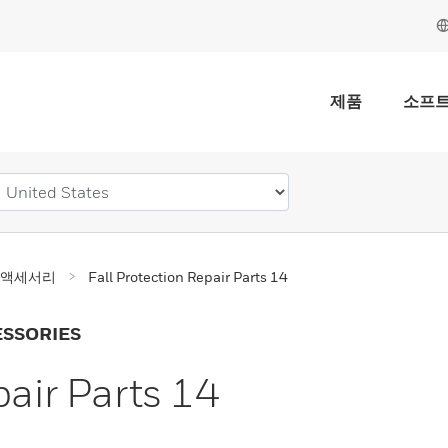
제품
소프
및 액세서리
Fall Protection Repair Parts 14
ESSORIES
pair Parts 14