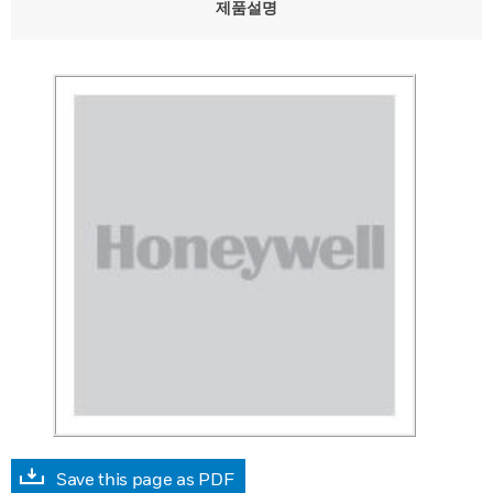
제품설명
Save this page as PDF