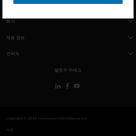
toggle view
MYAUTOMATION サポート
toggle view
회사
toggle view
채용 정보
toggle view
연락처
toggle view
팔로우 하세요
Copyright © 2026 Honeywell International Inc
약관