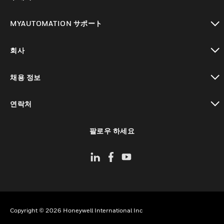
toggle view
MYAUTOMATION サポート
toggle view
회사
toggle view
채용 정보
toggle view
연락처
toggle view
팔로우 하세요
Copyright © 2026 Honeywell International Inc