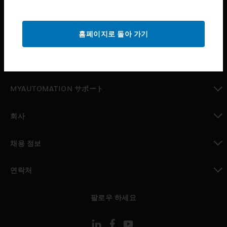
산업 분야
toggle view
홈페이지로 돌아 가기
지원
toggle view
구매처
toggle view
MYAUTOMATION サポート
toggle view
회사
toggle view
채용 정보
toggle view
연락처
toggle view
팔로우 하세요