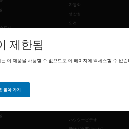
화
자동화
성
생산성
안전
 솔루션
감지 솔루션
이 제한됨
트웨어
구매처
화
는 이 제품을 사용할 수 없으므로 이 페이지에 액세스할 수 없습
자동화
성
생산성
안전
 돌아 가기
감지 솔루션
스
화
MYAUTOMATION サポート
성
ハウツービデオ
助けが必要ですか?