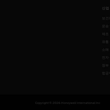
산업
보건
운송 
제조
유통
소매
전자
정부
항공
Copyright © 2026 Honeywell International Inc