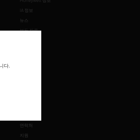
Honeywell 정보
IA 정보
뉴스
보도 자료
투자 정보
이벤트
니다.
채용 정보
채용 정보
직무 검색
연락처
연락처
지원