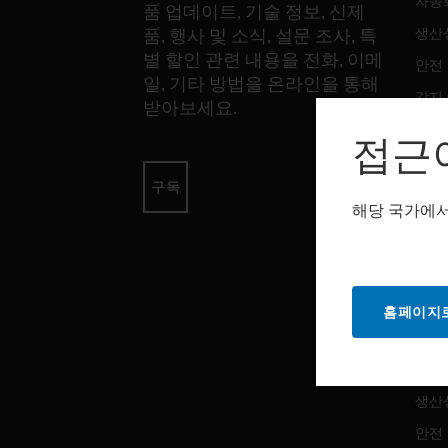
자동
품 업데이트, 기술 정보, 신제
생산
품, 행사 및 소식, 설문 조사, 특
별 할인 관련 내용을 전화, 이메
안전
일, 기타 방법을 온라인을 통해
감지
받아보세요.
접근
소프
구독
자동
해당 국가에서
생산
안전
홈페이지로
서비
자동
생산
안전