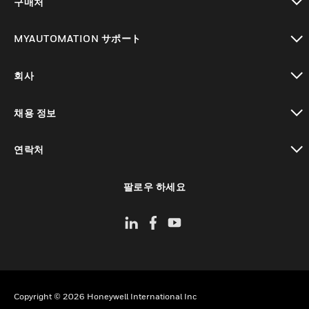
구매처
toggle view
MYAUTOMATION サポート
toggle view
회사
toggle view
채용 정보
toggle view
연락처
toggle view
팔로우 하세요
Copyright © 2026 Honeywell International Inc