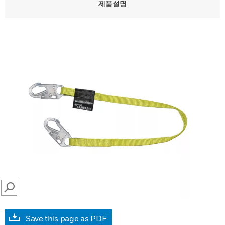
제품설명
SEARCH
Save this page as PDF