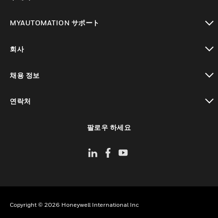
toggle view
MYAUTOMATION サポート
toggle view
회사
toggle view
채용 정보
toggle view
연락처
toggle view
팔로우 하세요
Copyright © 2026 Honeywell International Inc