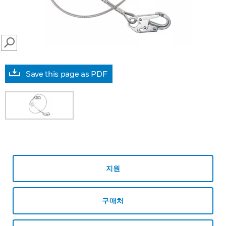
SEARCH
Save this page as PDF
지원
구매처