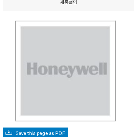
제품설명
Save this page as PDF