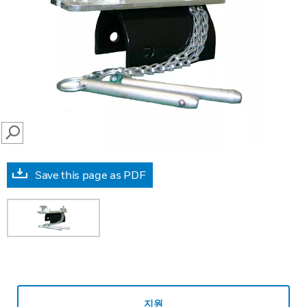
SEARCH
Save this page as PDF
지원