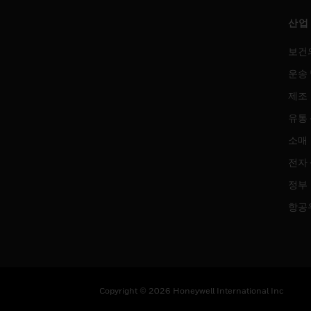
산업
보건
운송 
제조
유통
소매
전자
정부
항공
Copyright © 2026 Honeywell International Inc