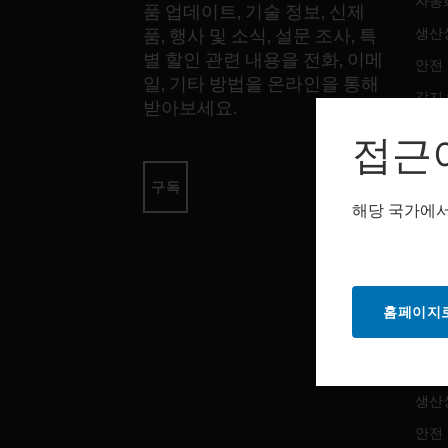
자동
품 업데이트, 기술 정보, 신제
생산
품, 행사 및 소식, 설문 조사, 특
별 할인 관련 내용을 전화, 이메
안전
일, 기타 방법을 온라인을 통해
감지
받아보세요.
접근
소프
구독
자동
해당 국가에서
생산
안전
홈페이지로
서비
자동
생산
안전