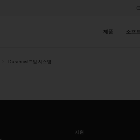
제품
소프
Durahoist™ 암 시스템
지원