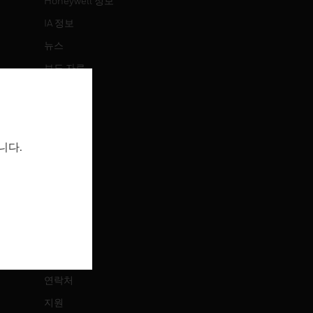
Honeywell 정보
IA 정보
뉴스
보도 자료
투자 정보
이벤트
니다.
채용 정보
채용 정보
직무 검색
연락처
연락처
지원