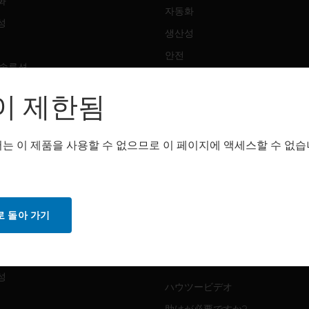
화
자동화
성
생산성
안전
 솔루션
감지 솔루션
이 제한됨
트웨어
구매처
화
는 이 제품을 사용할 수 없으므로 이 페이지에 액세스할 수 없습
자동화
성
생산성
안전
 돌아 가기
감지 솔루션
스
화
MYAUTOMATION サポート
성
ハウツービデオ
助けが必要ですか?