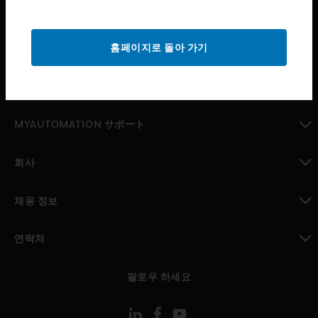
산업 분야
toggle view
홈페이지로 돌아 가기
지원
toggle view
구매처
toggle view
MYAUTOMATION サポート
toggle view
회사
toggle view
채용 정보
toggle view
연락처
toggle view
팔로우 하세요