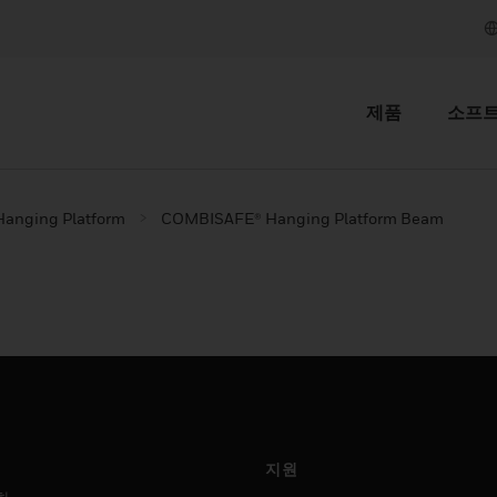
제품
소프
Hanging Platform
COMBISAFE® Hanging Platform Beam
지원