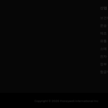
산업
보건
운송 
제조
유통
소매
전자
정부
항공
Copyright © 2026 Honeywell International Inc