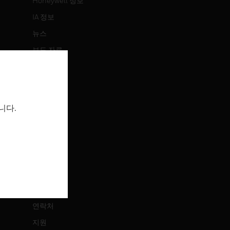
Honeywell 정보
IA 정보
뉴스
보도 자료
투자 정보
이벤트
니다.
채용 정보
채용 정보
직무 검색
연락처
연락처
지원