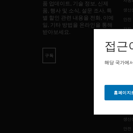
자동
품 업데이트, 기술 정보, 신제
생산
품, 행사 및 소식, 설문 조사, 특
별 할인 관련 내용을 전화, 이메
안전
일, 기타 방법을 온라인을 통해
감지
받아보세요.
접근
소프
구독
자동
해당 국가에서
생산
안전
홈페이지로
서비
자동
생산
안전