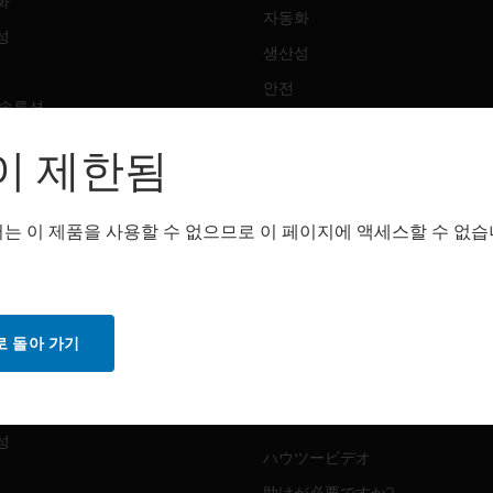
화
자동화
성
생산성
안전
 솔루션
감지 솔루션
이 제한됨
트웨어
구매처
화
는 이 제품을 사용할 수 없으므로 이 페이지에 액세스할 수 없습
자동화
성
생산성
안전
 돌아 가기
감지 솔루션
스
화
MYAUTOMATION サポート
성
ハウツービデオ
助けが必要ですか?