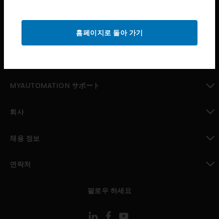
산업 분야
toggle view
홈페이지로 돌아 가기
지원
toggle view
구매처
toggle view
MYAUTOMATION サポート
toggle view
회사
toggle view
채용 정보
toggle view
연락처
toggle view
팔로우 하세요