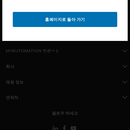
산업 분야
toggle view
홈페이지로 돌아 가기
지원
toggle view
구매처
toggle view
MYAUTOMATION サポート
toggle view
회사
toggle view
채용 정보
toggle view
연락처
toggle view
팔로우 하세요