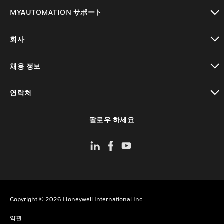
toggle view
MYAUTOMATION サポート
toggle view
회사
toggle view
채용 정보
toggle view
연락처
toggle view
팔로우 하세요
Copyright © 2026 Honeywell International Inc
약관