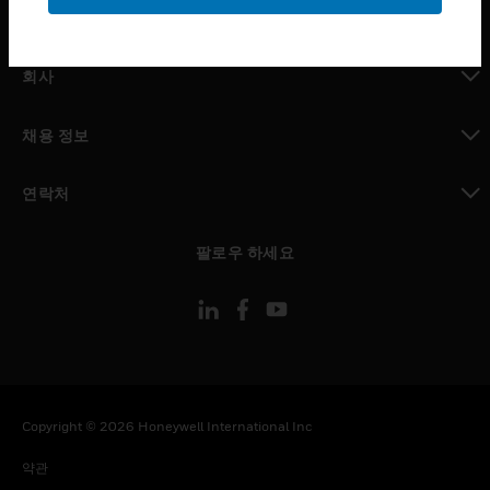
toggle view
MYAUTOMATION サポート
toggle view
회사
toggle view
채용 정보
toggle view
연락처
toggle view
팔로우 하세요
Copyright © 2026 Honeywell International Inc
약관