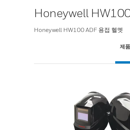
Honeywell HW1
Honeywell HW100 ADF 용접 헬멧
제