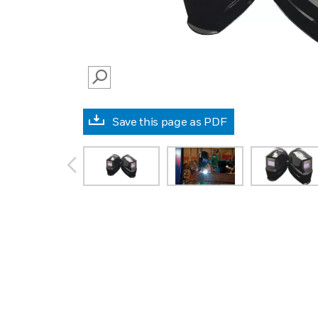
SEARCH
Save this page as PDF
prev