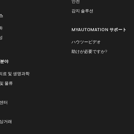
안전
감지 솔루션
스
화
MYAUTOMATION サポート
성
ハウツービデオ
助けが必要ですか?
 분야
의료 및 생명과학
및 물류
 센터
 상거래