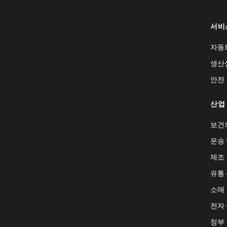
서비
자동
생산
안전
산업
보건
운송 
제조
유통
소매
전자
정부