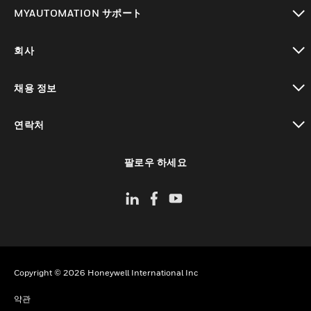
toggle view
MYAUTOMATION サポート
toggle view
회사
toggle view
채용 정보
toggle view
연락처
toggle view
팔로우 하세요
Copyright © 2026 Honeywell International Inc
약관