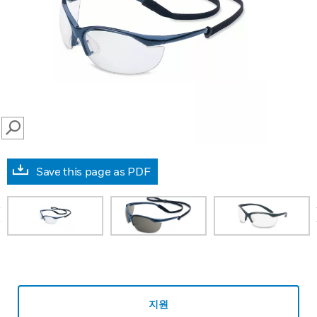
SEARCH
Save this page as PDF
prev
지원