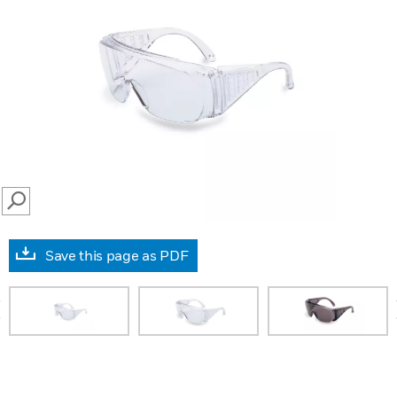
SEARCH
Save this page as PDF
prev