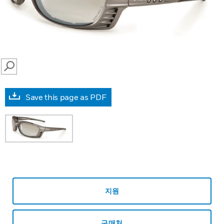
SEARCH
Save this page as PDF
지원
구매처