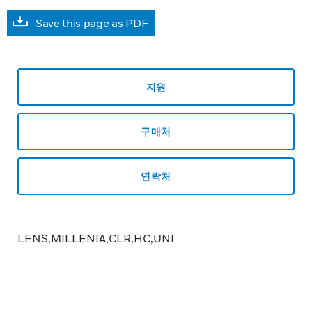
Save this page as PDF
지원
구매처
연락처
LENS,MILLENIA,CLR,HC,UNI