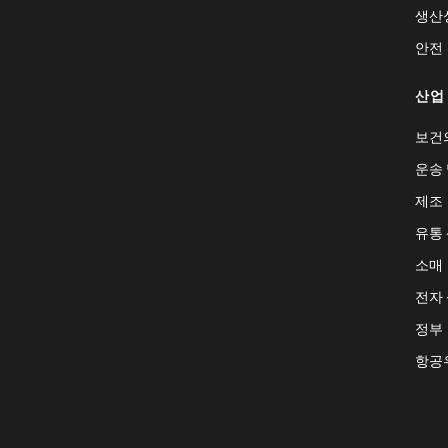
생산
안전
산업
보건
운송 
제조
유통
소매
전자
정부
항공