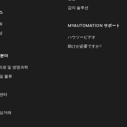
감지 솔루션
스
화
MYAUTOMATION サポート
성
ハウツービデオ
助けが必要ですか?
 분야
의료 및 생명과학
및 물류
 센터
 상거래