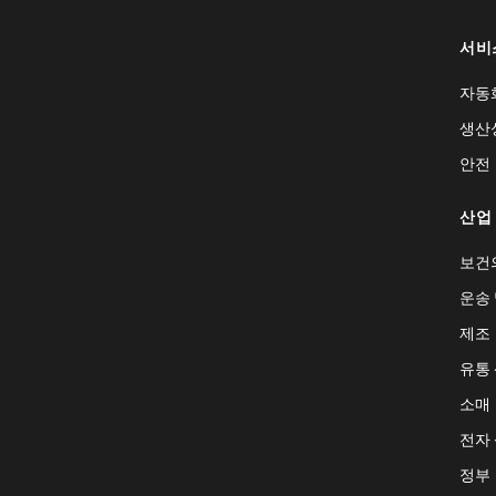
서비
자동
생산
안전
산업
보건
운송 
제조
유통
소매
전자
정부