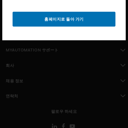
산업 분야
toggle view
홈페이지로 돌아 가기
지원
toggle view
구매처
toggle view
MYAUTOMATION サポート
toggle view
회사
toggle view
채용 정보
toggle view
연락처
toggle view
팔로우 하세요