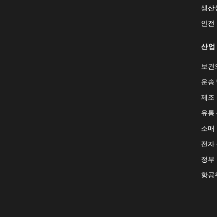
생산
안전
산업
보건
운송 
제조
유통
소매
전자
정부
항공