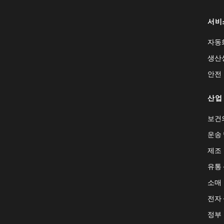
서비
자동
생산
안전
산업
보건
운송 
제조
유통
소매
전자
정부