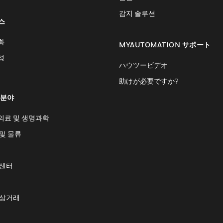
감지 솔루션
스
화
MYAUTOMATION サポート
성
ハウツービデオ
助けが必要ですか?
 분야
의료 및 생명과학
및 물류
 센터
 상거래