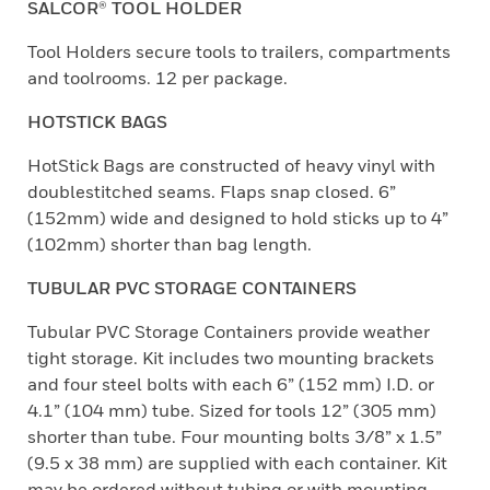
SALCOR® TOOL HOLDER
Tool Holders secure tools to trailers, compartments
and toolrooms. 12 per package.
HOTSTICK BAGS
HotStick Bags are constructed of heavy vinyl with
doublestitched seams. Flaps snap closed. 6”
(152mm) wide and designed to hold sticks up to 4”
(102mm) shorter than bag length.
TUBULAR PVC STORAGE CONTAINERS
Tubular PVC Storage Containers provide weather
tight storage. Kit includes two mounting brackets
and four steel bolts with each 6” (152 mm) I.D. or
4.1” (104 mm) tube. Sized for tools 12” (305 mm)
shorter than tube. Four mounting bolts 3/8” x 1.5”
(9.5 x 38 mm) are supplied with each container. Kit
may be ordered without tubing or with mounting