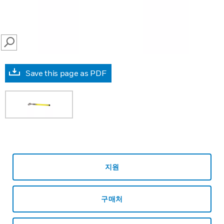
SEARCH
Save this page as PDF
지원
구매처