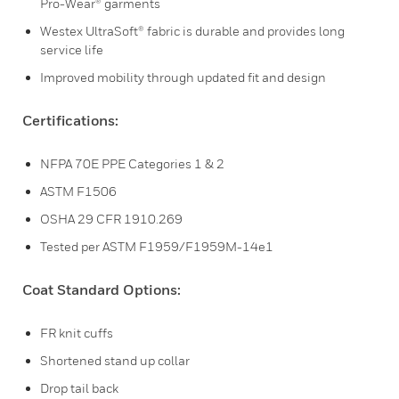
Pro-Wear® garments
Westex UltraSoft® fabric is durable and provides long
service life
Improved mobility through updated fit and design
Certifications:
NFPA 70E PPE Categories 1 & 2
ASTM F1506
OSHA 29 CFR 1910.269
Tested per ASTM F1959/F1959M-14e1
Coat Standard Options:
FR knit cuffs
Shortened stand up collar
Drop tail back