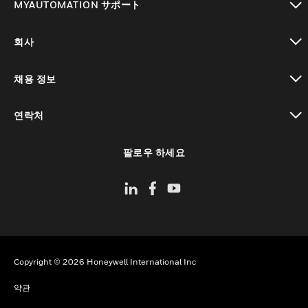
MYAUTOMATION サポート
toggle view
회사
toggle view
채용 정보
toggle view
연락처
toggle view
팔로우 하세요
Copyright © 2026 Honeywell International Inc
약관