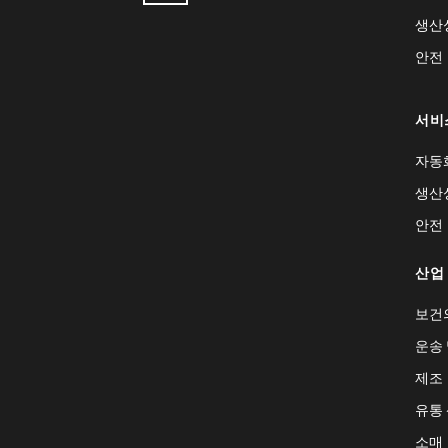
생산
안전
서비
자동
생산
안전
산업
보건
운송 
제조
유통
소매