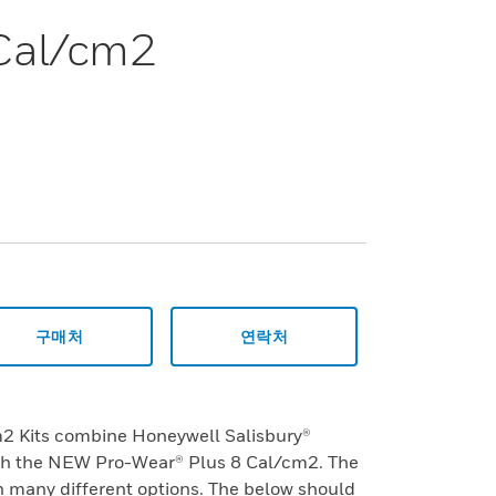
 Cal/cm2
구매처
연락처
2 Kits combine Honeywell Salisbury®
ith the NEW Pro-Wear® Plus 8 Cal/cm2. The
in many different options. The below should