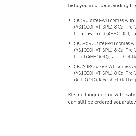
help you in understanding th
SK8RG(size)-WB comes with 10
(AS1000HAT-SPL), 8 Cal Pro-We
balaclava hood (AFHOOD), and l
SKCP8RG(size)-WB comes with
(AS1000HAT-SPL), 8 Cal Pro-W
hood (AFHOOD), face shield kit
SKCA8RG(size)- WB comes with
(AS1000HAT-SPL), 8 Cal Pro-W
(AFHOOD), face shield kit bag, 
Kits no longer come with safet
can still be ordered separatel