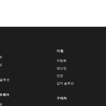
지원
화
자동화
성
생산성
안전
 솔루션
감지 솔루션
트웨어
구매처
화