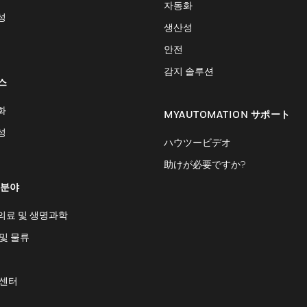
자동화
성
생산성
안전
감지 솔루션
스
화
MYAUTOMATION サポート
성
ハウツービデオ
助けが必要ですか?
 분야
의료 및 생명과학
및 물류
 센터