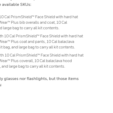
e available SKUs:
 Cal PrismShield™ Face Shield with hard hat
ar™ Plus bib overalls and coat, 10 Cal
arge bag to carry all kit contents.
 10 Cal PrismShield™ Face Shield with hard hat
ear™ Plus coat and pants, 10 Cal balaclava
 bag, and large bag to carry all kit contents.
 10 Cal PrismShield™ Face Shield with hard hat
ear™ Plus coverall, 10 Cal balaclava hood
and large bag to carry all kit contents.
y glasses nor flashlights, but those items
y.