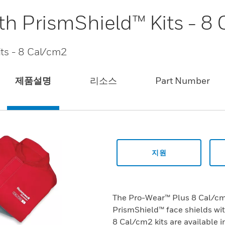
th PrismShield™ Kits - 8
its - 8 Cal/cm2
제품설명
리소스
Part Number
지원
The Pro-Wear™ Plus 8 Cal/cm
PrismShield™ face shields w
8 Cal/cm2 kits are available 