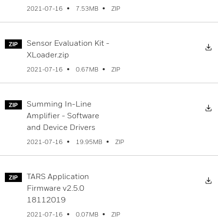
ZIP
2021-07-16
7.53MB
Sensor Evaluation Kit -
D
XLoader.zip
ZIP
2021-07-16
0.67MB
Summing In-Line
D
Amplifier - Software
and Device Drivers
ZIP
2021-07-16
19.95MB
TARS Application
D
Firmware v2.5.0
18112019
ZIP
2021-07-16
0.07MB