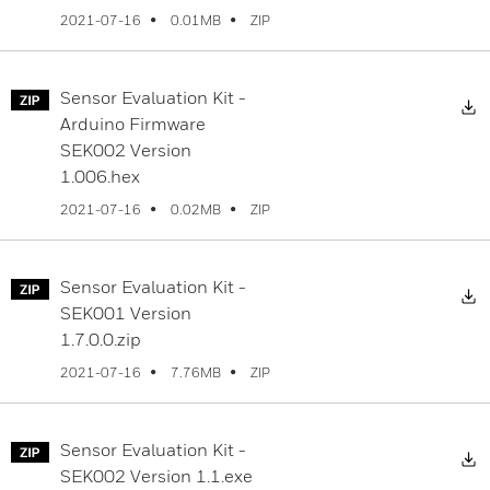
ZIP
2021-07-16
0.01MB
Sensor Evaluation Kit -
D
Arduino Firmware
SEK002 Version
1.006.hex
ZIP
2021-07-16
0.02MB
Sensor Evaluation Kit -
D
SEK001 Version
1.7.0.0.zip
ZIP
2021-07-16
7.76MB
Sensor Evaluation Kit -
D
SEK002 Version 1.1.exe