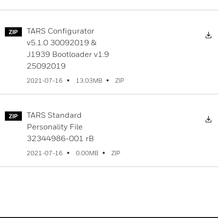
TARS Configurator
D
v5.1.0 30092019 &
J1939 Bootloader v1.9
25092019
ZIP
2021-07-16
13.03MB
TARS Standard
D
Personality File
32344986-001 rB
ZIP
2021-07-16
0.00MB