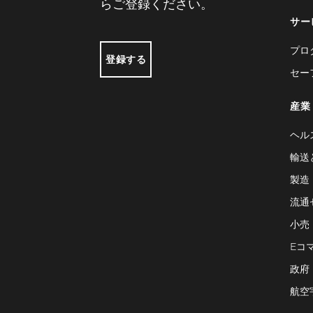
らご登録ください。
サー
プロ
登録する
セー
産業
ヘル
輸送
製造
流通
小売
Eコ
政府
航空