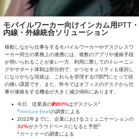
モバイルワーカー向けインカム用PTT・
内線・外線統合ソリューション
移動しながら仕事をするモバイルワーカーやデスクレスワ
ーカー同士の業務上の連携には、複数のアプリや連絡手段
が用いられることが多い一方、利用に際してのトレーニン
グやサポート体制は部分的で、かつセキュリティも後回し
になりがちな現状は、これらを管理するIT部門にとって頭
の痛い課題です。また、昨今ではオフィスのデスクから仕
事や連絡をする機会が大きく減少傾向にあります。
1
今日、従業員の
約80%
はデスクレス
1
Venture Beat
の調査による
2022年までに、企業におけるコミュニケーションの
2
32%
がクラウドベースになると予想
2
ガートナー
の調査による