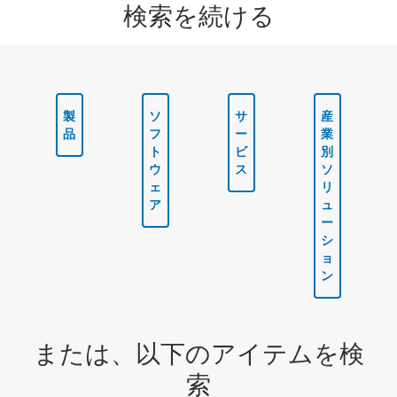
検索を続ける
製
ソ
サ
産
品
フ
ー
業
ト
ビ
別
ウ
ス
ソ
ェ
リ
ア
ュ
ー
シ
ョ
ン
または、以下のアイテムを検
索