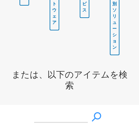
ト
ビ
別
ウ
ス
ソ
ェ
リ
ア
ュ
ー
シ
ョ
ン
または、以下のアイテムを検
索