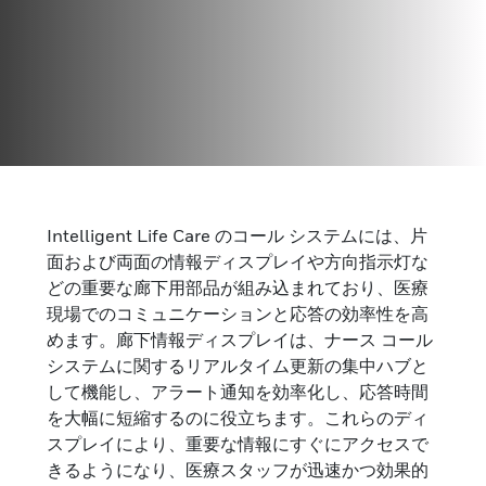
コリドーコンポーネント
Intelligent Life Care のコール システムには、片
Intelligent Life Care のコール システムには、片面
面および両面の情報ディスプレイや方向指示灯な
および両面の情報ディスプレイや、優先制御のフ
どの重要な廊下用部品が組み込まれており、医療
ラッシュ信号を備えた方向指示灯などの廊下用製
現場でのコミュニケーションと応答の効率性を高
品が備わっており、アラートを効率化し、応答時
めます。廊下情報ディスプレイは、ナース コール
間を改善します。
システムに関するリアルタイム更新の集中ハブと
して機能し、アラート通知を効率化し、応答時間
を大幅に短縮するのに役立ちます。これらのディ
スプレイにより、重要な情報にすぐにアクセスで
きるようになり、医療スタッフが迅速かつ効果的