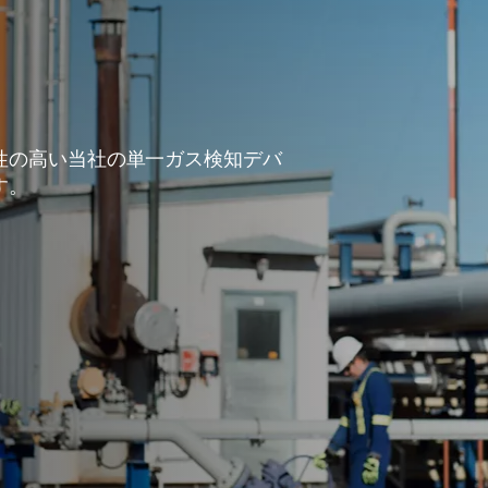
性の高い当社の単一ガス検知デバ
す。