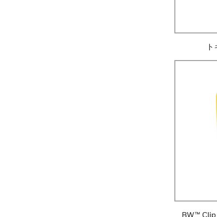
ト
BW™ Clip 