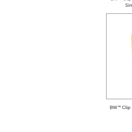
Si
BW™ Clip 