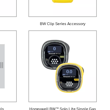
D
BW Clip Series Accessory
ls
Honeywell BW™ Solo Lite Single Gas